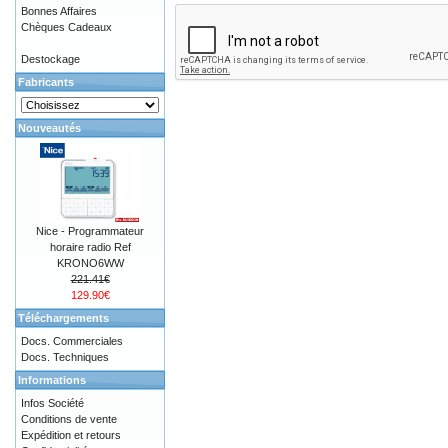
Bonnes Affaires
Chèques Cadeaux
Destockage
Fabricants
Nouveautés
Nice - Programmateur
horaire radio Ref
KRONO6WW
221.41€
129.90€
Téléchargements
Docs. Commerciales
Docs. Techniques
Informations
Infos Société
Conditions de vente
Expédition et retours