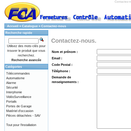
Contactez-
Accueil
»
Catalogue
»
Contactez-nous
Recherche rapide
Contactez-nous.
Utilisez des mots-clés pour
trouver le produit que vous
Nom et prénom :
recherchez.
Email :
Recherche avancée
Code Postal :
Catégories
Téléphone :
Télécommandes
Demande de
Automatisme
renseignements :
Alarme
Sécurité
Interphonie
VidéoSurveillance
Portails
Portes de Garage
Matériel d'occasion
Pièces détachées - SAV
Tout pour l'installation