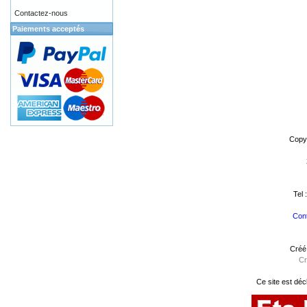
Contactez-nous
Paiements acceptés
Copy
Tel 
Cont
Créé
Cr
Ce site est déc