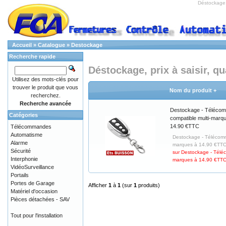
Déstockage, 
Accueil
»
Catalogue
»
Destockage
Recherche rapide
Déstockage, prix à saisir, qu
Utilisez des mots-clés pour
trouver le produit que vous
Nom du produit +
recherchez.
Recherche avancée
Destockage - Téléco
Catégories
compatible multi-marq
14.90 €TTC
Télécommandes
Automatisme
Destockage - Télécomm
Alarme
marques à 14.90 €TTC 
Sécurité
sur Destockage - Télé
Interphonie
marques à 14.90 €TT
VidéoSurveillance
Portails
Portes de Garage
Afficher
1
à
1
(sur
1
produits)
Matériel d'occasion
Pièces détachées - SAV
Tout pour l'installation