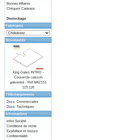
Bonnes Affaires
Chèques Cadeaux
Destockage
Fabricants
Nouveautés
King Gates INTRO -
Couvercle caisson
galvanisé - Ref MAZ151
123.12€
Téléchargements
Docs. Commerciales
Docs. Techniques
Informations
Infos Société
Conditions de vente
Expédition et retours
Confidentialité