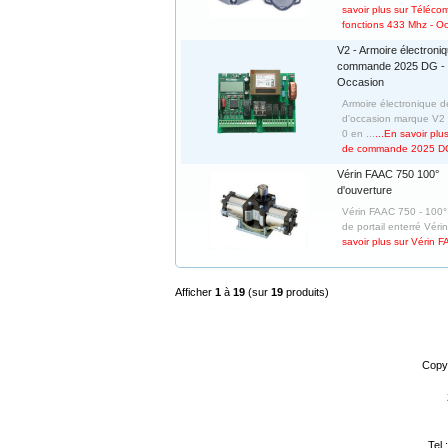
savoir plus sur Téléc
fonctions 433 Mhz - O
V2 - Armoire électroni
commande 2025 DG -
Occasion
Armoire électronique
d'occasion marque V2 (
0 en ...
...En savoir plu
de commande 2025 DG
Vérin FAAC 750 100°
d'ouverture
Vérin FAAC 750 - 100° 
de portail enterré Vérin
savoir plus sur Vérin 
Afficher
1
à
19
(sur
19
produits)
Copy
Tel 