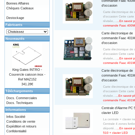
commande Faac 400
Bonnes Affaires
d'occasion
Chèques Cadeaux
Carte électronique d
d'occasion Cette carte
Destockage
révisée,...
...En savoir 
Fabricants
commande Faac 400MP
Carte électronique de
commande Faac 401
Nouveautés
d'occasion
Carte électronique d
d'occasion Cette carte
révisée,...
...En savoir 
commande Faac 401MP
King Gates INTRO -
Carte électronique de
Couvercle caisson inox -
commande Faac 401
Ref MAZ152
d'occasion
341.28€
Carte électronique d
Téléchargements
d'occasion Cette carte
révisée...
...En savoir p
Docs. Commerciales
commande Faac 401MP
Docs. Techniques
Centrale d'Alarme PC 
Informations
clavier LED
Infos Société
La centrale + clavier n
Conditions de vente
Centrale 4 zones livrée
Expédition et retours
déporté...
...En savoir 
Confidentialité
510 + clavier LED