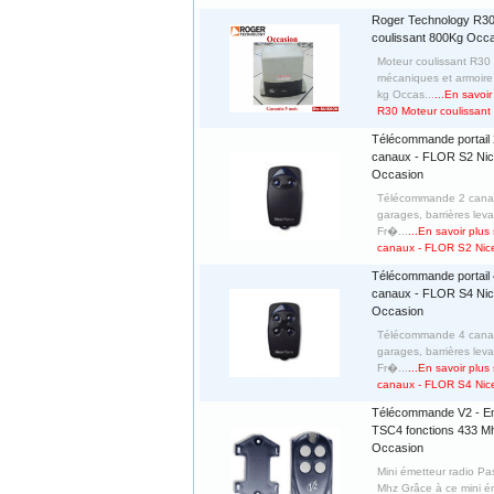
Roger Technology R30
coulissant 800Kg Occ
Moteur coulissant R30 
mécaniques et armoir
kg Occas...
...En savoi
R30 Moteur coulissan
Télécommande portail 
canaux - FLOR S2 Nic
Occasion
Télécommande 2 canaux
garages, barrières leva
Fr�...
...En savoir plu
canaux - FLOR S2 Nice
Télécommande portail 
canaux - FLOR S4 Nic
Occasion
Télécommande 4 canaux
garages, barrières leva
Fr�...
...En savoir plu
canaux - FLOR S4 Nice
Télécommande V2 - E
TSC4 fonctions 433 M
Occasion
Mini émetteur radio Pa
Mhz Grâce à ce mini ém