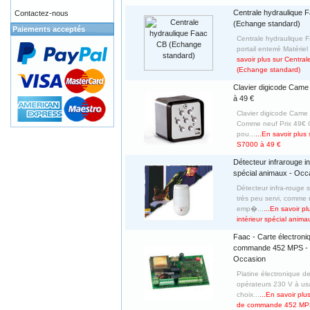
Centrale hydraulique 
Contactez-nous
(Echange standard)
Paiements acceptés
Centrale hydraulique 
portail enterré Matérie
savoir plus sur Centra
(Echange standard)
Clavier digicode Cam
à 49 €
Clavier digicode Came
Comme neuf Prix 49€ C
pou...
...En savoir plus
S7000 à 49 €
Détecteur infrarouge in
spécial animaux - Occ
Détecteur infra-rouge 
très peu servi, comme 
emp�...
...En savoir p
intérieur spécial anim
Faac - Carte électroni
commande 452 MPS -
Occasion
Platine électronique 
opérateurs 230 V à u
choix...
...En savoir plu
de commande 452 MPS