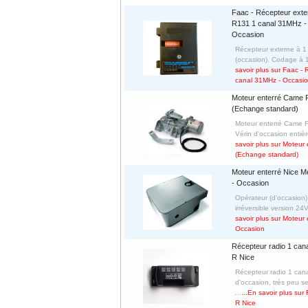
Faac - Récepteur exte
R131 1 canal 31MHz -
Occasion
Récepteur externe à 
(occasion). Codage à 10
savoir plus sur Faac -
canal 31MHz - Occasi
Moteur enterré Came 
(Echange standard)
Moteur enterré Came Fr
Vérin d'occasion entièr
savoir plus sur Moteur
(Echange standard)
Moteur enterré Nice M
- Occasion
Opérateur (d'occasion
irréversible version 24
savoir plus sur Moteur
Occasion
Récepteur radio 1 cana
R Nice
Récepteur radio 1 can
d'occasion, très peu s
...
...En savoir plus sur
R Nice