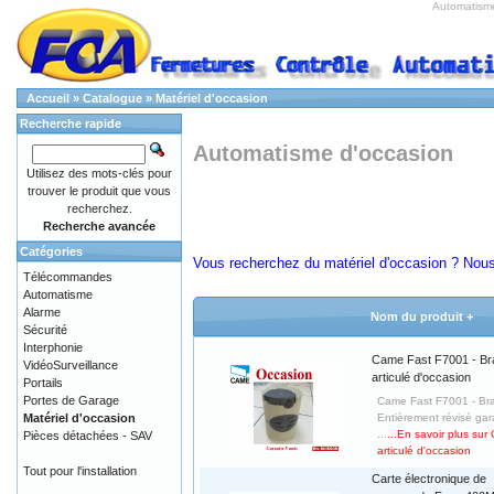
Automatism
Accueil
»
Catalogue
»
Matériel d'occasion
Recherche rapide
Automatisme d'occasion
Utilisez des mots-clés pour
trouver le produit que vous
recherchez.
Recherche avancée
Catégories
Vous recherchez du matériel d'occasion ? Nous
Télécommandes
Automatisme
Alarme
Nom du produit +
Sécurité
Interphonie
Came Fast F7001 - Br
VidéoSurveillance
articulé d'occasion
Portails
Portes de Garage
Came Fast F7001 - Bras
Matériel d'occasion
Entièrement révisé gar
...
...En savoir plus su
Pièces détachées - SAV
articulé d'occasion
Tout pour l'installation
Carte électronique de