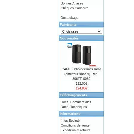
Bonnes Affaires
Chèques Cadeaux
Destockage
Fabricants
Nouveautés
CAME - Photocellules radio
(emetteur sans fil) Ref :
806TF-0060
192.00€
124.80€
Téléchargements
Docs. Commerciales
Docs. Techniques
Informations
Infos Société
Conditions de vente
Expédition et retours