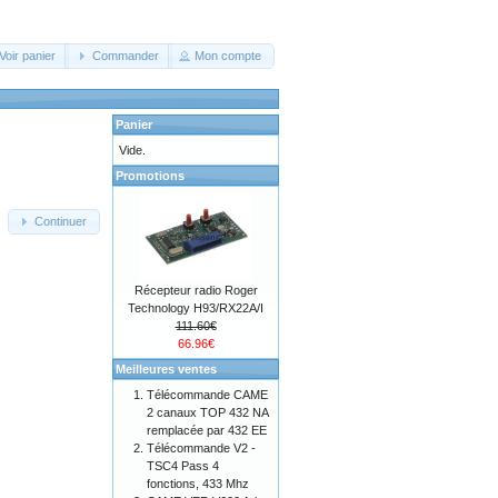
Voir panier
Commander
Mon compte
Panier
Vide.
Promotions
Continuer
Récepteur radio Roger
Technology H93/RX22A/I
111.60€
66.96€
Meilleures ventes
Télécommande CAME
2 canaux TOP 432 NA
remplacée par 432 EE
Télécommande V2 -
TSC4 Pass 4
fonctions, 433 Mhz