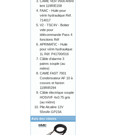
CAME VER V600 Arbre
lent 119RIE158
FAAC - Huile pour
vérin hydraulique Réf.
714017
V2 - TSC4V - Boitier
vide pour
télécommande Pass 4
fonctions Réf
APRIMATIC - Huile
pour vérin hydraulique
1L Réf. P41700/016
Câble d'alarme 3
paires souple (au
mètre)
CAME FAST 7001
Condensateur AF 10 à
cosses et faston
119RIR294
Câble électrique souple
HO5VVF 4x0.75 gris
(au mètre)
Pile Alcaline 12V
55mAh GP23A
Avis des clients