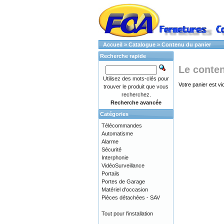
Accueil
»
Catalogue
»
Contenu du panier
Recherche rapide
Le conte
Utilisez des mots-clés pour
Votre panier est vi
trouver le produit que vous
recherchez.
Recherche avancée
Catégories
Télécommandes
Automatisme
Alarme
Sécurité
Interphonie
VidéoSurveillance
Portails
Portes de Garage
Matériel d'occasion
Pièces détachées - SAV
Tout pour l'installation