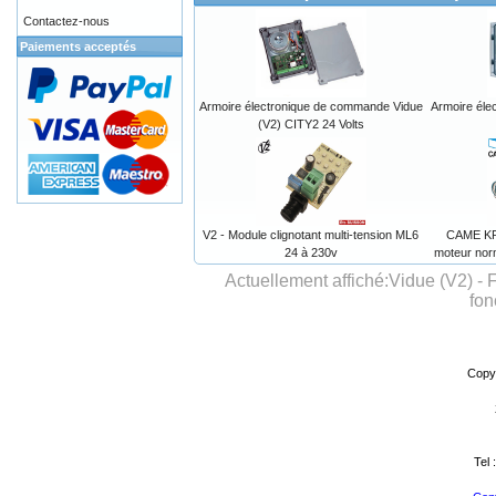
Contactez-nous
Paiements acceptés
Armoire électronique de commande Vidue
Armoire éle
(V2) CITY2 24 Volts
V2 - Module clignotant multi-tension ML6
CAME KR
24 à 230v
moteur nor
Actuellement affiché:
Vidue (V2) -
fon
Copy
Tel 