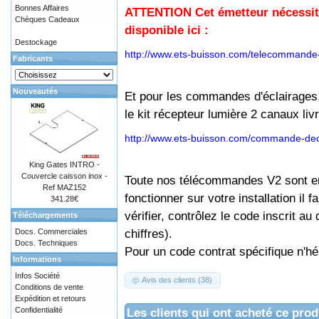
Bonnes Affaires
ATTENTION Cet émetteur nécessit
Chèques Cadeaux
disponible ici :
Destockage
http://www.ets-buisson.com/telecommande-v
Fabricants
Nouveautés
Et pour les commandes d'éclairages
le kit récepteur lumière 2 canaux li
http://www.ets-buisson.com/commande-decl
King Gates INTRO -
Couvercle caisson inox -
Toute nos télécommandes V2 sont en 
Ref MAZ152
fonctionner sur votre installation il 
341.28€
vérifier, contrôlez le code inscrit
Téléchargements
chiffres).
Docs. Commerciales
Docs. Techniques
Pour un code contrat spécifique n'h
Informations
Infos Société
Avis des clients (38)
Conditions de vente
Expédition et retours
Les clients qui ont acheté ce prod
Confidentialité