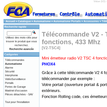
Vidue (V2) 
Accueil
»
Catalogue
»
Automatisme
»
Automatisme Portails
»
Accessoires
»
Tél
Recherche rapide
Télécommande V2 - 
Utilisez des mots-clés pour
fonctions, 433 Mhz
trouver le produit que vous
recherchez.
[V2-TSC4]
Recherche avancée
Catégories
Mini émetteur radio V2 TSC 4 foncti
Télécommandes
PHOX4
Automatisme
Alarme
Sécurité
Grâce à cette télécommande V2 4 fon
Interphonie
télécommander par exemple :
VidéoSurveillance
Portails
Votre portail (ouverture portail & por
Portes de Garage
extérieurs.
Matériel d'occasion
Pièces détachées - SAV
Fonction Rolling code, ces émetteurs
Tout pour l'installation