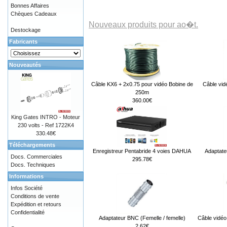
Bonnes Affaires
Chèques Cadeaux
Nouveaux produits pour ao�t.
Destockage
Fabricants
Nouveautés
Câble KX6 + 2x0.75 pour vidéo Bobine de
Câble vid
250m
360.00€
King Gates INTRO - Moteur
230 volts - Ref 1722K4
330.48€
Téléchargements
Enregistreur Pentabride 4 voies DAHUA
Adaptate
Docs. Commerciales
295.78€
Docs. Techniques
Informations
Infos Société
Conditions de vente
Expédition et retours
Confidentialité
Adaptateur BNC (Femelle / femelle)
Câble vidéo
2.62€