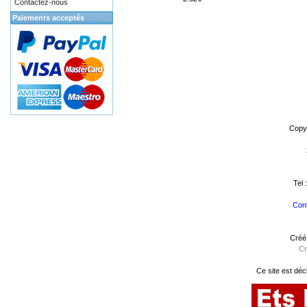
Contactez-nous
Paiements acceptés
Copy
Tel 
Cont
Créé
Cr
Ce site est déc