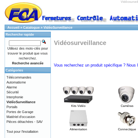
Vidéosurvei
Accueil
»
Catalogue
»
VidéoSurveillance
Recherche rapide
Vidéosurveillance
Utilisez des mots-clés pour
trouver le produit que vous
recherchez.
Recherche avancée
Vous recherchez un produit spécifique ? Nous le
Catégories
Télécommandes
Automatisme
Alarme
Sécurité
Interphonie
VidéoSurveillance
Kits Vidéo
Caméras
Portails
Portes de Garage
Matériel d'occasion
Pièces détachées - SAV
Alimentation
Connectique
Tout pour l'installation