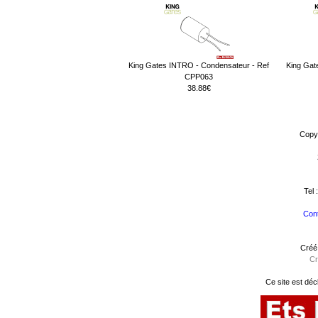
King Gates INTRO - Condensateur - Ref
King Gate
CPP063
38.88€
Copy
Tel 
Cont
Créé
Cr
Ce site est déc