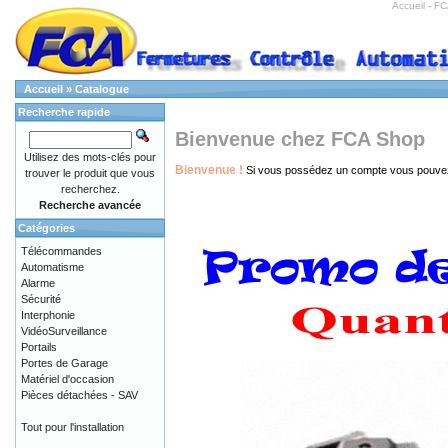
Accueil - 
Accueil
»
Catalogue
Recherche rapide
Bienvenue chez FCA Shop
Utilisez des mots-clés pour
Bienvenue !
Si vous possédez un compte vous pouv
trouver le produit que vous
recherchez.
Recherche avancée
Catégories
Télécommandes
Automatisme
Alarme
Sécurité
Interphonie
VidéoSurveillance
Portails
Portes de Garage
Matériel d'occasion
Pièces détachées - SAV
Tout pour l'installation