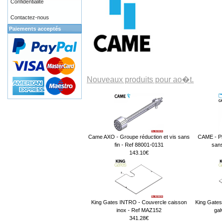
Confidentialité
Contactez-nous
Paiements acceptés
Nouveaux produits pour ao�t.
Came AXO - Groupe réduction et vis sans
CAME - Ph
fin - Ref 88001-0131
sans
143.10€
King Gates INTRO - Couvercle caisson
King Gates
inox - Ref MAZ152
gal
341.28€