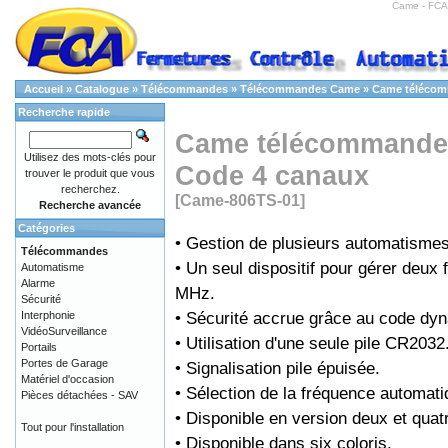
Came - FCA
Accueil
»
Catalogue
»
Télécommandes
»
Télécommandes Came
»
Came télécom
Recherche rapide
Came télécommande
Utilisez des mots-clés pour
Code 4 canaux
trouver le produit que vous
recherchez.
[Came-806TS-01]
Recherche avancée
Catégories
• Gestion de plusieurs automatismes
Télécommandes
• Un seul dispositif pour gérer deu
Automatisme
Alarme
MHz.
Sécurité
• Sécurité accrue grâce au code dy
Interphonie
VidéoSurveillance
• Utilisation d'une seule pile CR2032
Portails
Portes de Garage
• Signalisation pile épuisée.
Matériel d'occasion
• Sélection de la fréquence automati
Pièces détachées - SAV
• Disponible en version deux et quat
Tout pour l'installation
• Disponible dans six coloris.