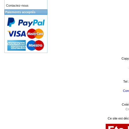
Contactez-nous
Paiements acceptés
Copy
Tel 
Cont
Créé
Cr
Ce site est déc