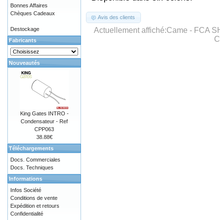
Bonnes Affaires
Chèques Cadeaux
Avis des clients
Actuellement affiché:
Came - FCA S
Destockage
C
Fabricants
Nouveautés
King Gates INTRO -
Condensateur - Ref
CPP063
38.88€
Téléchargements
Docs. Commerciales
Docs. Techniques
Informations
Infos Société
Conditions de vente
Expédition et retours
Confidentialité