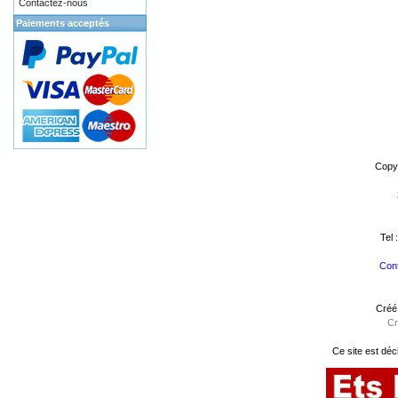
Contactez-nous
Paiements acceptés
Copy
Tel 
Cont
Créé
Cr
Ce site est déc