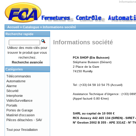
Information
Accueil
»
Catalogue
»
Informations société
Recherche rapide
Informations société
Utilisez des mots-clés pour
trouver le produit que vous
recherchez.
FCA SHOP (Ets Buisson)
Recherche avancée
Stéphane Buisson (Gérant)
2 Place de la Gare
Catégories
74150 Rumilly
Télécommandes
Automatisme
Tel : (+33) 04 58 10 54 75 (Accueil)
Alarme
Sécurité
Assistance Technique d'Urgence : (+33) 089
Interphonie
(Appel facturé 0.80 €/mn)
VidéoSurveillance
Portails
Portes de Garage
SARL au capital de 10 000 €
Matériel d'occasion
RCS Annecy 442 465 134 (SIREN) - SIRET 
Pièces détachées - SAV
N° Gestion 2002 B 355 - APE 3314Z - N° T
Tout pour l'installation