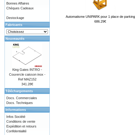
Bonnes Affaires
Chèques Cadeaux
Automatisme UNIPARK pour 1 place de parking
Destockage
686.29€
Fabricants
Nouveautés
King Gates INTRO -
Couvercle caisson inox -
Ref MAZ152
341.28€
Téléchargements
Docs. Commerciales
Docs. Techniques
Informations
Infos Société
Conditions de vente
Expédition et retours
Confidentialité