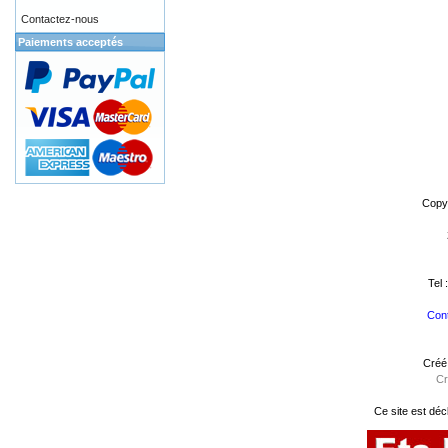
Contactez-nous
Paiements acceptés
Copy
Tel 
Cont
Créé
Cr
Ce site est déc