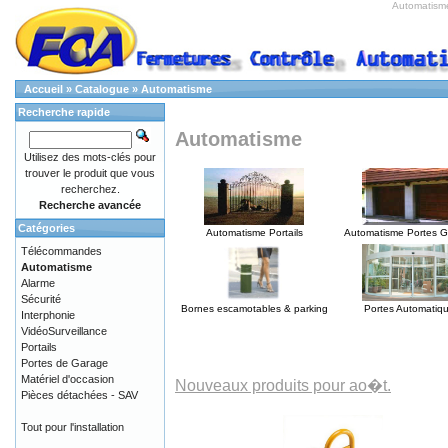
Automatism
Accueil
»
Catalogue
»
Automatisme
Recherche rapide
Automatisme
Utilisez des mots-clés pour
trouver le produit que vous
recherchez.
Recherche avancée
Catégories
Automatisme Portails
Automatisme Portes 
Télécommandes
Automatisme
Alarme
Sécurité
Bornes escamotables & parking
Portes Automatiq
Interphonie
VidéoSurveillance
Portails
Portes de Garage
Matériel d'occasion
Nouveaux produits pour ao�t.
Pièces détachées - SAV
Tout pour l'installation