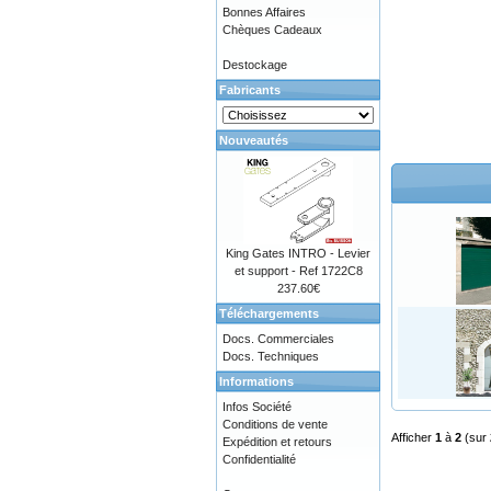
Bonnes Affaires
Chèques Cadeaux
Destockage
Fabricants
Nouveautés
King Gates INTRO - Levier
et support - Ref 1722C8
237.60€
Téléchargements
Docs. Commerciales
Docs. Techniques
Informations
Infos Société
Conditions de vente
Afficher
1
à
2
(sur
Expédition et retours
Confidentialité