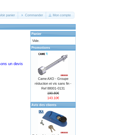
Voir panier
Commander
Mon compte
Panier
Vide.
Promotions
ssons un devis
Came AXO - Groupe
réduction et vis sans fin -
Ref 88001-0131
190.80€
143.10€
Avis des clients