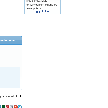
Trés sérieux Maté-
riel livré conforme dans les
délais prévus ..
 maintenant
ges de résultat :
1