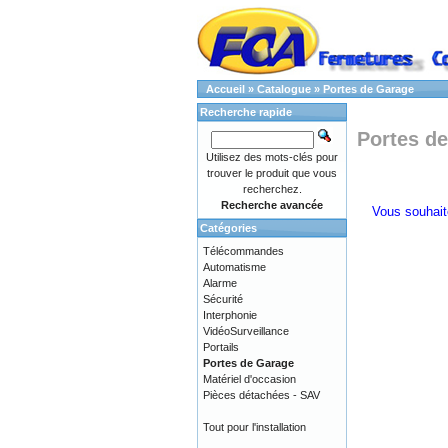
Accueil
»
Catalogue
»
Portes de Garage
Recherche rapide
Portes d
Utilisez des mots-clés pour
trouver le produit que vous
recherchez.
Recherche avancée
Vous souhaite
Catégories
Télécommandes
Automatisme
Alarme
Sécurité
Interphonie
VidéoSurveillance
Portails
Portes de Garage
Matériel d'occasion
Pièces détachées - SAV
Tout pour l'installation