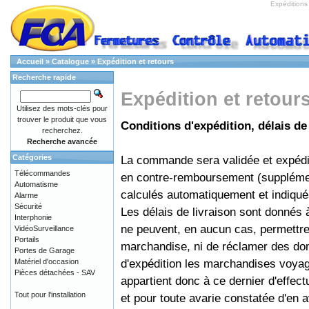
Expédition
Accueil
»
Catalogue
»
Expédition et retours
Recherche rapide
Expédition et retours
Utilisez des mots-clés pour
trouver le produit que vous
Conditions d'expédition, délais de
recherchez.
Recherche avancée
Catégories
La commande sera validée et expédi
Télécommandes
en contre-remboursement (supplément
Automatisme
calculés automatiquement et indiqués
Alarme
Sécurité
Les délais de livraison sont donnés à 
Interphonie
ne peuvent, en aucun cas, permettre a
VidéoSurveillance
Portails
marchandise, ni de réclamer des dom
Portes de Garage
d'expédition les marchandises voyagen
Matériel d'occasion
Pièces détachées - SAV
appartient donc à ce dernier d'effectu
Tout pour l'installation
et pour toute avarie constatée d'en a