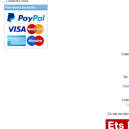
Contactez-nous
Paiements acceptés
Copy
Tel 
Cont
Créé
Cr
Ce site est déc